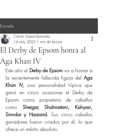
Entrada
Carolo López-Quesada
14 may 2025
1 min de lectura
El Derby de Epsom honra al
Aga Khan IV
Este año el 
Derby de Epsom
 va a honrar a 
la recientemente fallecida figura del 
Aga 
Khan IV,
 una personalidad hípica que 
ganó en cinco ocasiones el Derby de 
Epsom como propietario de caballos 
como 
Shergar, Shahrastani, Kahyasi, 
Sinndar y Harzand. 
Sus cinco caballos 
ganadores fueron criados por él, lo que 
ofrece un mérito absoluto.