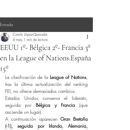
Entrada
Carolo López-Quesada
6 may
1 min de lectura
EEUU 1º- Bélgica 2º- Francia 3º
en la League of Nations.España
15º
La clasificación de la 
League of Nations
, 
tras la última actualización del ranking 
FEI, no ofrece demasiados cambios.
Estados Unidos conserva el liderato, 
seguida por 
Bélgica y Francia
 (que 
asciende un lugar).
A continuación aparecen 
Gran Bretaña 
(-1), seguida por Irlanda, Alemania, 