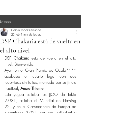
Entrada
Carolo López-Quesada
23 feb
1 min de lectura
DSP Chakaria está de vuelta en
el alto nivel
DSP Chakaria
 está de vuelta en el alto 
nivel. Bienvenida.
Ayer, en el Gran Premio de Ocala**** 
acababa en cuarto lugar con dos 
recorridos sin faltas, montada por su jinete 
habitual
, Andre Thieme
.
Este yegua saltaba los JJOO de Tokio 
2.021, saltaba el Mundial de Herning 
22, y en el Campeonato de Europa de 
Riesenbeck 2.021 era oro individual y 