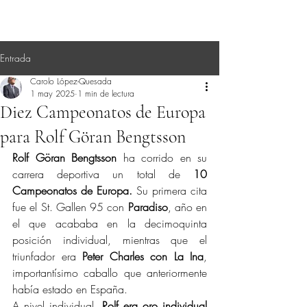
Entrada
Carolo López-Quesada
1 may 2025
1 min de lectura
Diez Campeonatos de Europa
para Rolf Göran Bengtsson
Rolf Göran Bengtsson 
ha corrido en su 
carrera deportiva un total de 
10 
Campeonatos de Europa.
 Su primera cita 
fue el St. Gallen 95 con 
Paradiso
, año en 
el que acababa en la decimoquinta 
posición individual, mientras que el 
triunfador era 
Peter Charles con La Ina
, 
importantísimo caballo que anteriormente 
había estado en España.
A nivel individual, 
Rolf era oro individual 