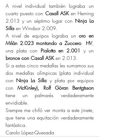
A nivel individual también lograba un 
cuarto puesto con 
Casall ASK
 en Herning 
2.013 y un séptimo lugar con 
Ninja La 
Silla
 en Windsor 2.009.
A nivel de equipos lograba un 
oro en 
Milán 2.023 montando a Zuccero  HV
, 
una plata con 
Pialotta en 2.001
 y un 
bronce con Casall ASK
 en 2.013.
Si a estas cinco medallas les sumamos sus 
dos medallas olímpicas (plata individual 
con 
Ninja La Silla
 y plata por equipos 
con 
McKinley), Rolf Göran Bentgtsson 
tiene un palmarés verdaderamente 
envidiable.
Siempre me chifó ver monta a este jinete, 
que tiene una equitación verdaderamente 
fantástica.
Carolo López-Quesada