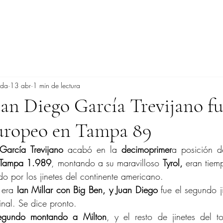
ada
13 abr
1 min de lectura
n Diego García Trevijano fu
uropeo en Tampa 89
García Trevijano
 acabó en la 
decimoprimer
a posición de
Tampa 1.989
, montando a su maravilloso 
Tyrol, 
eran tiemp
o por los jinetes del continente americano.
 era 
Ian Millar con Big Ben, y Juan Diego
 fue el segundo j
final. Se dice pronto.
segundo montando a Milton
, y el resto de jinetes del t