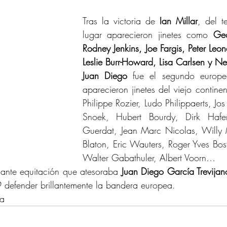
.
Tras la victoria de 
Ian Millar
, del t
lugar aparecieron jinetes como 
Geo
Rodney Jenkins, Joe Fargis, Peter Leon
Leslie Burr-Howard, Lisa Carlsen y N
Juan Diego
 fue el segundo europeo
aparecieron jinetes del viejo continen
Philippe Rozier, Ludo Philippaerts, Jos
Snoek, Hubert Bourdy, Dirk Hafeme
Guerdat, Jean Marc Nicolas, Willy Me
Blaton, Eric Wauters, Roger Yves Bos
Walter Gabathuler, Albert Voorn…
ante equitación que atesoraba 
Juan Diego García Trevijan
 defender brillantemente la bandera europea.
da