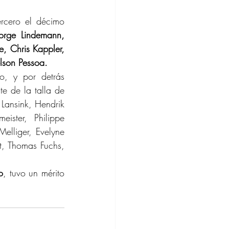
ercero el décimo 
rge Lindemann, 
e, Chris Kappler, 
elson Pessoa.
, y por detrás 
te de la talla de 
 Lansink, Hendrik 
ister, Philippe 
lliger, Evelyne 
t, Thomas Fuchs, 
o
, tuvo un mérito 