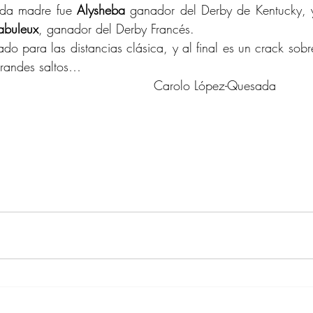
nda madre fue 
Alysheba
 ganador del Derby de Kentucky, y
abuleux
, ganador del Derby Francés.
iado para las distancias clásica, y al final es un crack sobr
randes saltos…
Carolo López-Quesada