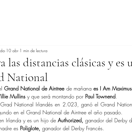
ada
10 abr
1 min de lectura
 las distancias clásicas y es 
d National
l 
Grand National de Aintree 
de mañana 
es I Am Maximus
llie Mullins
 y que será montando por 
Paul Townend
.
 Grad National Irlandés en 2.023, ganó el Grand Nationa
gundo en el Grand National de Aintree el año pasado.
en Irlanda y es un hijo de 
Authorized,
 ganador del Derby d
madre es 
Poliglote,
 ganador del Derby Francés.