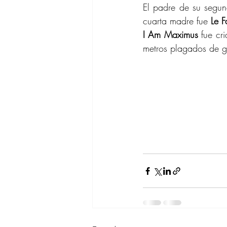
El padre de su segu
cuarta madre fue 
Le F
I Am Maximus
 fue cr
metros plagados de g