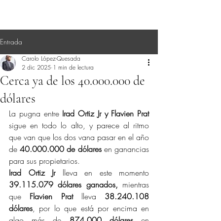
Entrada
Carolo López-Quesada
2 dic 2025
1 min de lectura
Cerca ya de los 40.000.000 de
dólares
La pugna entre 
Irad Ortiz Jr y Flavien Prat
sigue en todo lo alto, y parece al ritmo 
que van que los dos vana pasar en el año 
de 
40.000.000 de dólares 
en ganancias 
para sus propietarios.
Irad Ortiz Jr
 lleva en este momento 
39.115.079 dólares ganados,
 mientras 
que 
Flavien Prat
 lleva 
38.240.108 
dólares
, por lo que está por encima en 
algo más de 
874.000 dólares
 en 