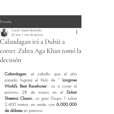
Entrada
Carolo López-Quesada
22 mar
1 min de lectura
Calandagan irá a Dubái a
correr. Zahra Aga Khan tomó la
decisión
Calandagan
, el caballo que el año 
pasado lograra el título de “ 
Longines 
World’s Best Racehorse
”, va a correr el 
próximo 28 de marzo en el 
Dubai 
Sheema Classic
, un gran Grupo 1 sobre 
2.400 metros, en verde, con 
6.000.000 
de dólares
 en premios.