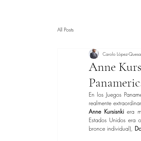
All Posts
Carolo López-Ques
Anne Kursi
Panamerica
En los Juegos Paname
realmente extraordinar
Anne Kursisnki
 era m
Estados Unidos era 
bronce individual), 
Do