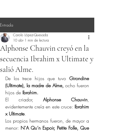
Entrada
Carolo López-Quesada
10 abr
1 min de lectura
Alphonse Chauvin creyó en la
secuencia Ibrahim x Ultimate y
salió Alme.
De los trece hijos que tuvo 
Girondine 
(Ultimate), la madre de Alme,
 ocho fueron 
hijos de 
Ibrahim.
El criador, 
Alphonse Chauvin
, 
evidentemente creía en este cruce: 
Ibrahim 
x Ultimate
.
Los propios hermanos fueron, de mayor a 
menor: 
N`A Qu’n Espoir, Petite Folle, Que 